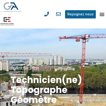
Rejoignez nous
Revenir Aux Offres
Technicien(ne)
Topographe
Géomètre