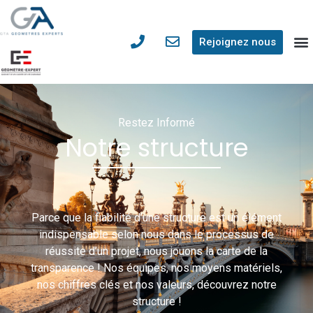
Rejoignez nous
Restez Informé
Notre structure
Parce que la fiabilité d’une structure est un élément
indispensable selon nous dans le processus de
réussite d’un projet, nous jouons la carte de la
transparence ! Nos équipes, nos moyens matériels,
nos chiffres clés et nos valeurs, découvrez notre
structure !