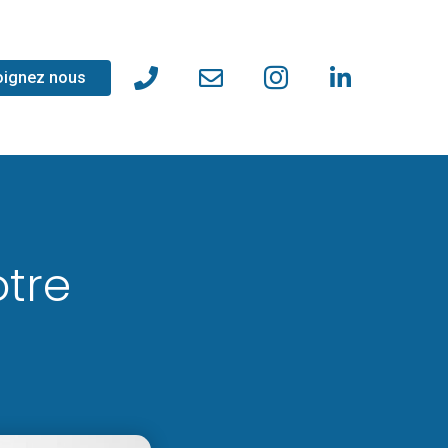
oignez nous
tre
n