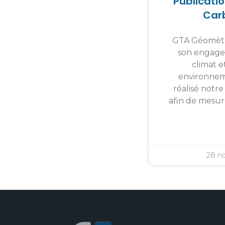
Publicatio
Car
GTA Géomètr
son engage
climat et
environnem
réalisé notr
afin de mesur
28 n