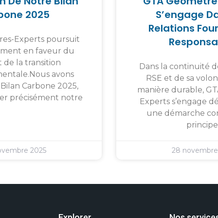
n De Notre Bilan
GTA Géomètre
bone 2025
S’engage D
Relations Fou
es-Experts poursuit
Responsa
ment en faveur du
 de la transition
Dans la continuité d
entale.Nous avons
RSE et de sa volon
e Bilan Carbone 2025,
manière durable, G
er précisément notre
Experts s’engage d
une démarche co
principe
ovembre 2025
28 novembre
Explorer
Nos service