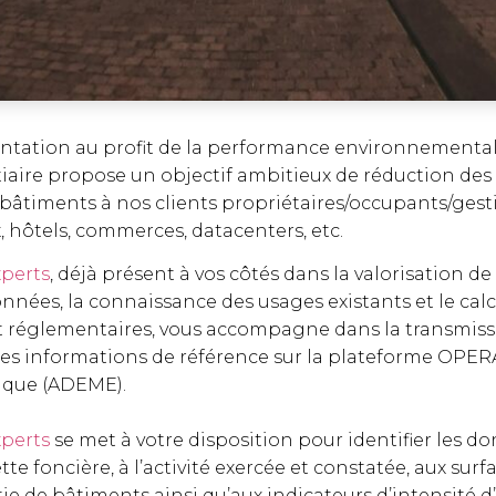
ntation au profit de la performance environnementa
ertiaire propose un objectif ambitieux de réduction 
bâtiments à nos clients propriétaires/occupants/gest
 hôtels, commerces, datacenters, etc.
perts
, déjà présent à vos côtés dans la valorisation de 
onnées, la connaissance des usages existants et le calc
et réglementaires, vous accompagne dans la transmis
 des informations de référence sur la plateforme OPER
ique (ADEME).
perts
se met à votre disposition pour identifier les d
ette foncière, à l’activité exercée et constatée, aux surf
e de bâtiments ainsi qu’aux indicateurs d’intensité d