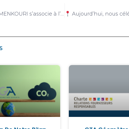
Caroline EL MENKOURI s’associe à l’équipe dirigeante de GTA Géomètres Experts
Aujourd’hui, nous célébrons la journée 
s