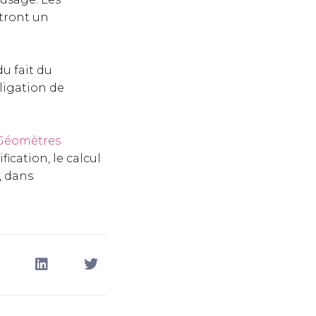
ttront un
u fait du
ligation de
Géomètres
fication, le calcul
, dans