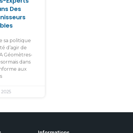
s-Experts
ans Des
rnisseurs
bles
e sa politique
té d’agir de
TA Géomètres-
ésormais dans
nforme aux
s
 2025
s
Informations