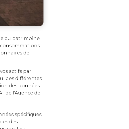
le du patrimoine
des consommations
ionnaires de
vos actifs par
ul des différentes
sion des données
AT de l’Agence de
onnées spécifiques
aces des
’usage. Les